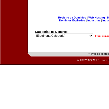
Registro de Dominios
|
Web Hosting
|
D
Dominios Expirados
|
Industrias
|
Indu
Categorías de Dominio:
[Pág. princi
** Precios expre
© 2002/2022 Solo10.com