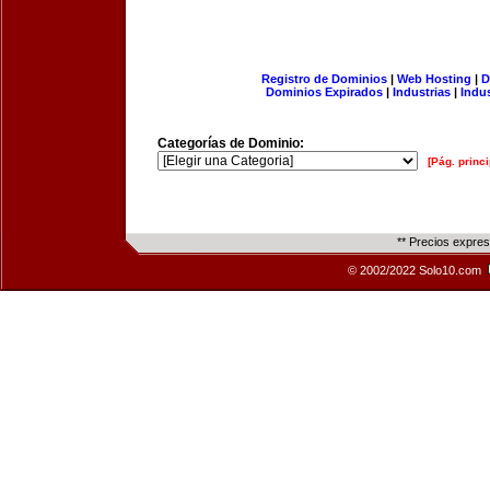
Registro de Dominios
|
Web Hosting
|
D
Dominios Expirados
|
Industrias
|
Indu
Categorías de Dominio:
[Pág. princi
** Precios expre
© 2002/2022 Solo10.com