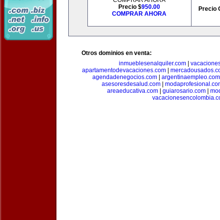
COMPRAR AHORA
Precio $
950.00
Precio 
COMPRAR AHORA
Otros dominios en venta:
inmueblesenalquiler.com
|
vacacione
apartamentodevacaciones.com
|
mercadousados.c
agendadenegocios.com
|
argentinaempleo.com
asesoresdesalud.com
|
modaprofesional.co
areaeducativa.com
|
guiarosario.com
|
mod
vacacionesencolombia.