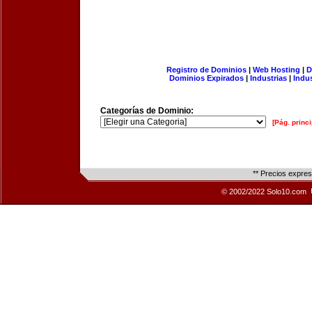
Registro de Dominios
|
Web Hosting
|
D
Dominios Expirados
|
Industrias
|
Indu
Categorías de Dominio:
[Pág. princi
** Precios expre
© 2002/2022 Solo10.com