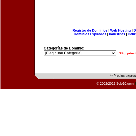
Registro de Dominios
|
Web Hosting
|
D
Dominios Expirados
|
Industrias
|
Indu
Categorías de Dominio:
[Pág. princi
** Precios expre
© 2002/2022 Solo10.com