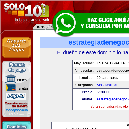
estrategiadenego
El dueño de este dominio lo ha
Mayusculas:
ESTRATEGIADENE
Minusculas:
estrategiadenegoci
Longitud:
20 caracteres
Categorias:
Sin Clasificar
Precio:
$980.00
Visitar!
estrategiadenegoc
Serán consideradas ofer
R