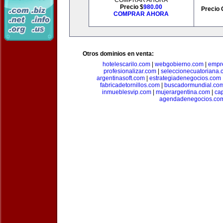
COMPRAR AHORA
Precio $
980.00
Precio 
COMPRAR AHORA
Otros dominios en venta:
hotelescarilo.com
|
webgobierno.com
|
empr
profesionalizar.com
|
seleccionecuatoriana.
argentinasoft.com
|
estrategiadenegocios.com
fabricadetornillos.com
|
buscadormundial.co
inmueblesvip.com
|
mujerargentina.com
|
ca
agendadenegocios.co