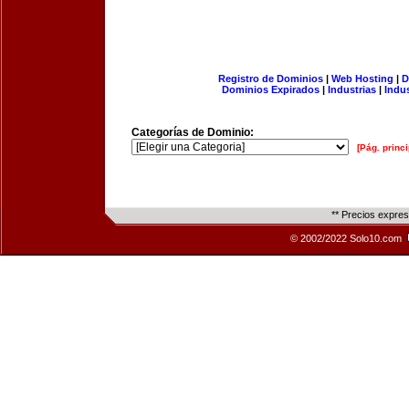
Registro de Dominios
|
Web Hosting
|
D
Dominios Expirados
|
Industrias
|
Indu
Categorías de Dominio:
[Pág. princi
** Precios expre
© 2002/2022 Solo10.com