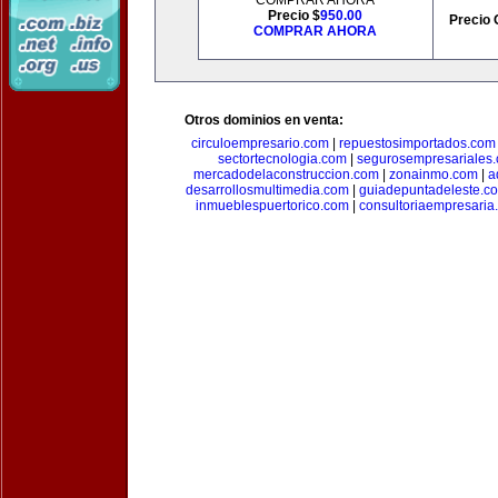
COMPRAR AHORA
Precio $
950.00
Precio 
COMPRAR AHORA
Otros dominios en venta:
circuloempresario.com
|
repuestosimportados.com
sectortecnologia.com
|
segurosempresariales
mercadodelaconstruccion.com
|
zonainmo.com
|
a
desarrollosmultimedia.com
|
guiadepuntadeleste.c
inmueblespuertorico.com
|
consultoriaempresaria