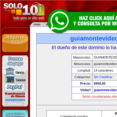
guiamontevide
El dueño de este dominio lo ha
Mayusculas:
GUIAMONTEVI
Minusculas:
guiamontevideo
Longitud:
14 caracteres
Categorias:
Sin Clasificar
Precio:
$950.00
Visitar!
guiamontevide
Serán consideradas ofer
R