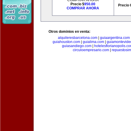
COMPRAR AHORA
Precio $
950.00
Precio 
COMPRAR AHORA
Otros dominios en venta:
alquileresbarcelona.com
|
guiaargentina.com
guiahouston.com
|
guialima.com
|
guiamontevide
guiasandiego.com
|
hotelesflorianopolis.c
circuloempresario.com
|
repuestosi