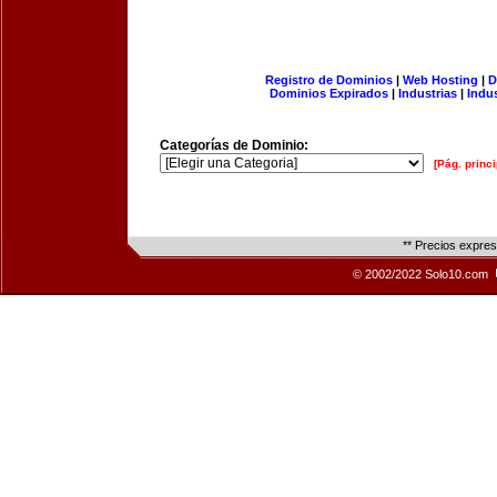
Registro de Dominios
|
Web Hosting
|
D
Dominios Expirados
|
Industrias
|
Indu
Categorías de Dominio:
[Pág. princi
** Precios expre
© 2002/2022 Solo10.com