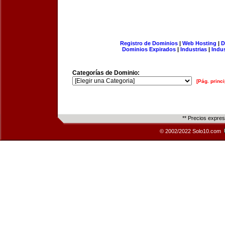
Registro de Dominios
|
Web Hosting
|
D
Dominios Expirados
|
Industrias
|
Indu
Categorías de Dominio:
[Pág. princi
** Precios expre
© 2002/2022 Solo10.com