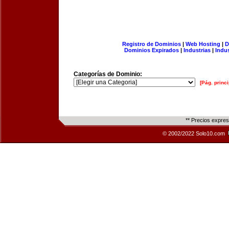
Registro de Dominios
|
Web Hosting
|
D
Dominios Expirados
|
Industrias
|
Indu
Categorías de Dominio:
[Pág. princi
** Precios expre
© 2002/2022 Solo10.com