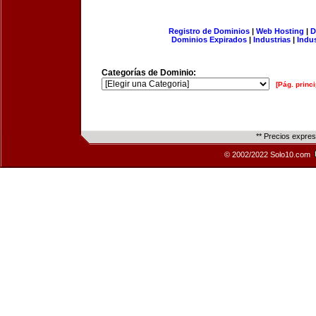
Registro de Dominios
|
Web Hosting
|
D
Dominios Expirados
|
Industrias
|
Indu
Categorías de Dominio:
[Pág. princi
** Precios expre
© 2002/2022 Solo10.com