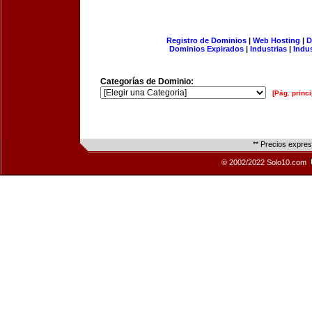
Registro de Dominios
|
Web Hosting
|
D
Dominios Expirados
|
Industrias
|
Indu
Categorías de Dominio:
[Pág. princi
** Precios expre
© 2002/2022 Solo10.com