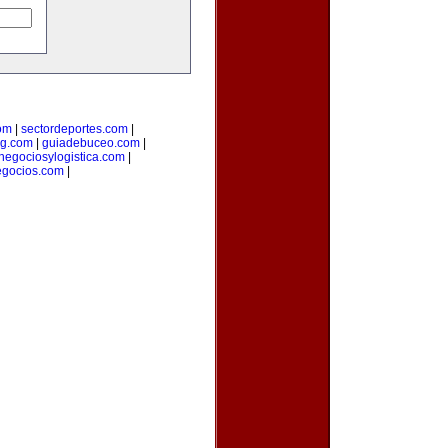
om
|
sectordeportes.com
|
ng.com
|
guiadebuceo.com
|
negociosylogistica.com
|
egocios.com
|