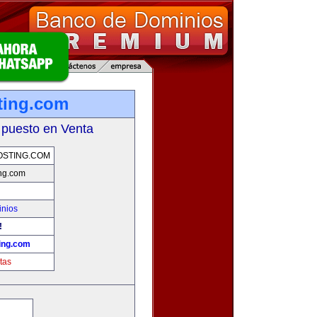
ting.com
 puesto en Venta
OSTING.COM
ng.com
inios
!
ing.com
tas