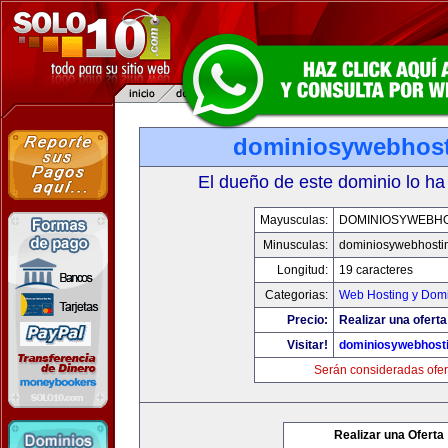
dominiosywebhos
El dueño de este dominio lo ha
Mayusculas:
DOMINIOSYWEBH
Minusculas:
dominiosywebhosti
Longitud:
19 caracteres
Categorias:
Web Hosting y Dom
Precio:
Realizar una oferta
Visitar!
dominiosywebhost
Serán consideradas ofer
Realizar una Oferta