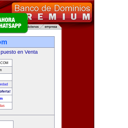
om
 puesto en Venta
.COM
m
iedad
oferta!
om
tas