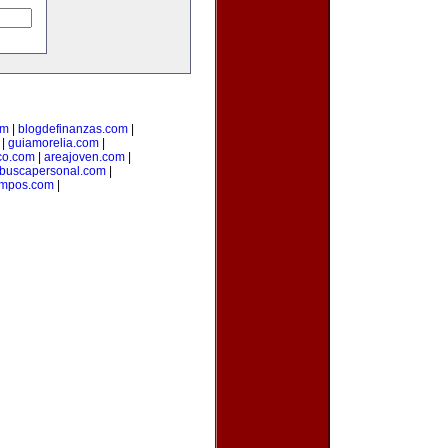
om
|
blogdefinanzas.com
|
|
guiamorelia.com
|
co.com
|
areajoven.com
|
buscapersonal.com
|
mpos.com
|