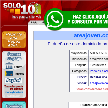
areajoven.c
El dueño de este dominio lo ha
Mayusculas:
AREAJOVEN
Minusculas:
areajoven.co
Longitud:
9 caracteres
Categorias:
Portales
,
Soc
Precio:
Realizar una 
Visitar!
areajoven.c
Serán consideradas ofer
Realizar una Oferta