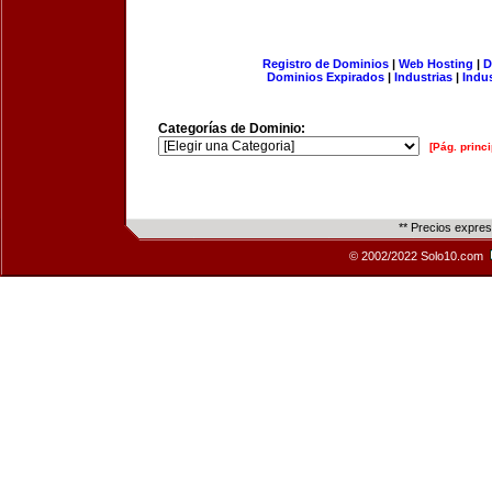
Registro de Dominios
|
Web Hosting
|
D
Dominios Expirados
|
Industrias
|
Indu
Categorías de Dominio:
[Pág. princi
** Precios expre
© 2002/2022 Solo10.com