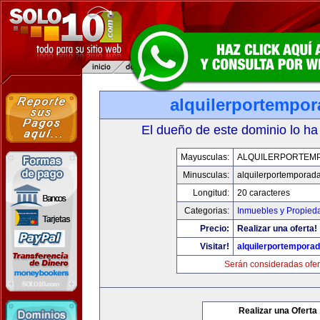
alquilerportempo
El dueño de este dominio lo ha
Mayusculas:
ALQUILERPORTEM
Minusculas:
alquilerportemporad
Longitud:
20 caracteres
Categorias:
Inmuebles y Propied
Precio:
Realizar una oferta!
Visitar!
alquilerportempora
Serán consideradas ofer
Realizar una Oferta