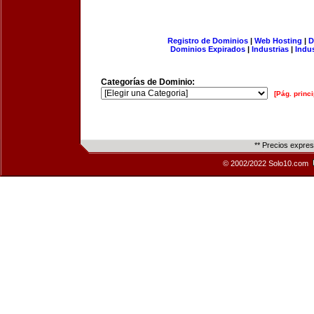
Registro de Dominios
|
Web Hosting
|
D
Dominios Expirados
|
Industrias
|
Indu
Categorías de Dominio:
[Pág. princi
** Precios expre
© 2002/2022 Solo10.com