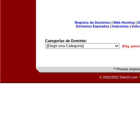
Registro de Dominios
|
Web Hosting
|
D
Dominios Expirados
|
Industrias
|
Indu
Categorías de Dominio:
[Pág. princi
** Precios expre
© 2002/2022 Solo10.com