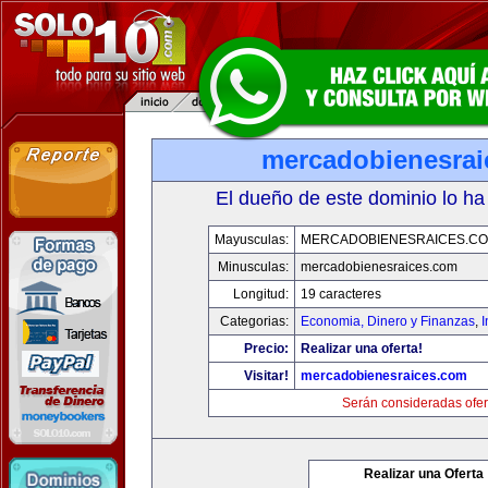
mercadobienesrai
El dueño de este dominio lo ha
Mayusculas:
MERCADOBIENESRAICES.C
Minusculas:
mercadobienesraices.com
Longitud:
19 caracteres
Categorias:
Economia, Dinero y Finanzas
,
Precio:
Realizar una oferta!
Visitar!
mercadobienesraices.com
Serán consideradas ofer
Realizar una Oferta