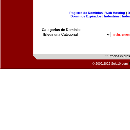
Registro de Dominios
|
Web Hosting
|
D
Dominios Expirados
|
Industrias
|
Indu
Categorías de Dominio:
[Pág. princi
** Precios expre
© 2002/2022 Solo10.com