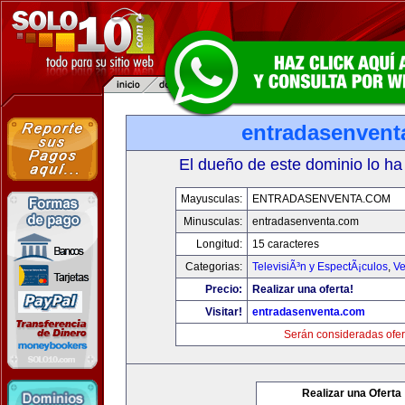
entradasenvent
El dueño de este dominio lo ha
Mayusculas:
ENTRADASENVENTA.COM
Minusculas:
entradasenventa.com
Longitud:
15 caracteres
Categorias:
TelevisiÃ³n y EspectÃ¡culos
,
Ve
Precio:
Realizar una oferta!
Visitar!
entradasenventa.com
Serán consideradas ofer
Realizar una Oferta