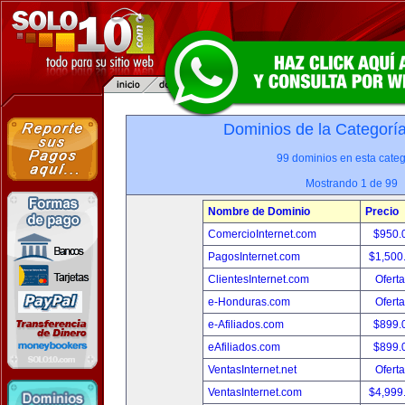
Dominios de la Categorí
99 dominios en esta categ
Mostrando 1 de 99
Nombre de Dominio
Precio
ComercioInternet.com
$950.
PagosInternet.com
$1,500
ClientesInternet.com
Oferta
e-Honduras.com
Oferta
e-Afiliados.com
$899.
eAfiliados.com
$899.
VentasInternet.net
Oferta
VentasInternet.com
$4,999