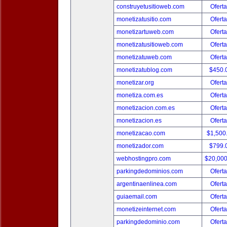
construyetusitioweb.com
Oferta
monetizatusitio.com
Oferta
monetizartuweb.com
Oferta
monetizatusitioweb.com
Oferta
monetizatuweb.com
Oferta
monetizatublog.com
$450.
monetizar.org
Oferta
monetiza.com.es
Oferta
monetizacion.com.es
Oferta
monetizacion.es
Oferta
monetizacao.com
$1,500
monetizador.com
$799.
webhostingpro.com
$20,00
parkingdedominios.com
Oferta
argentinaenlinea.com
Oferta
guiaemail.com
Oferta
monetizeinternet.com
Oferta
parkingdedominio.com
Oferta